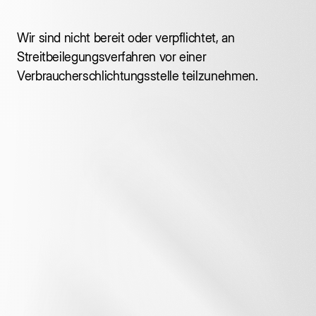
Wir sind nicht bereit oder verpflichtet, an
Streitbeilegungsverfahren vor einer
Verbraucherschlichtungsstelle teilzunehmen.
D
a
t
e
n
s
c
h
u
t
z
e
r
k
l
ä
r
u
n
g