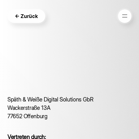
<- Zurück
I
m
p
r
e
s
s
u
m
Späth & Weiße Digital Solutions GbR
Wackerstraße 13A
77652 Offenburg
Vertreten durch: